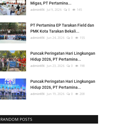
Migas, PT Pertamina...
adminKN
Jul 9, 2026
0
145
PT Pertamina EP Tarakan Field dan
PMK Kota Tarakan Bekali...
adminKN
Jun 24, 2026
0
155
Puncak Peringatan Hari Lingkungan
Hidup 2026, PT Pertamina...
adminKN
Jun 23, 2026
0
198
Puncak Peringatan Hari Lingkungan
Hidup 2026, PT Pertamina...
adminKN
Jun 19, 2026
0
208
RANDOM POSTS