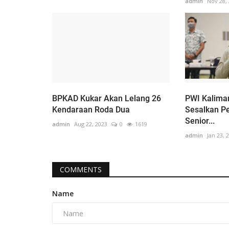
admin
Nov 28,
BPKAD Kukar Akan Lelang 26
PWI Kalima
Kendaraan Roda Dua
Sesalkan P
Senior...
admin
Aug 22, 2023
0
1619
admin
Jan 23, 
COMMENTS
Name