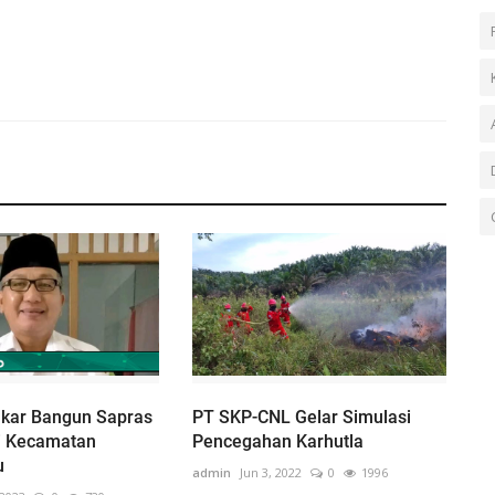
ukar Bangun Sapras
PT SKP-CNL Gelar Simulasi
di Kecamatan
Pencegahan Karhutla
u
admin
Jun 3, 2022
0
1996