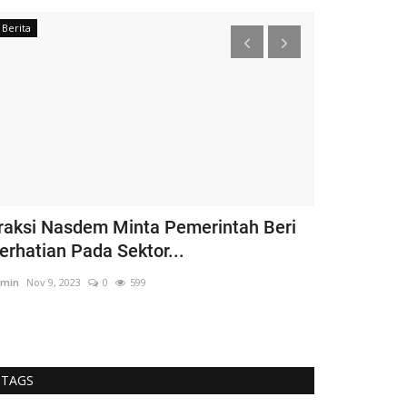
Berita
Nasional
raksi Nasdem Minta Pemerintah Beri
Tingkatkan
erhatian Pada Sektor...
Wellness P
min
Nov 9, 2023
0
599
adminKN
Jun 16, 
TAGS