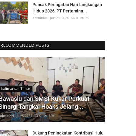
Puncak Peringatan Hari Lingkungan
Hidup 2026, PT Pertamina...
adminKN
Jun 23, 2026
0
25
RECOMMENDED POSTS
Kalimantan Timur
Bawaslu dan SMSI Kukar Perkuat
Sinergi Tangkal Hoaks Jelang...
adminKN
Jul 9, 2026
0
140
Dukung Peningkatan Kontribusi Hulu