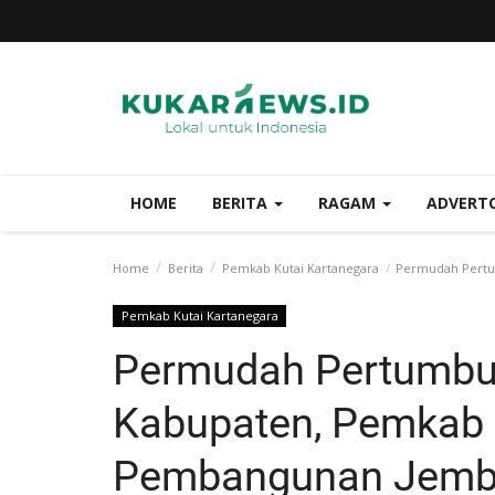
HOME
BERITA
RAGAM
ADVERT
Home
Berita
Pemkab Kutai Kartanegara
Permudah Pertum
Pemkab Kutai Kartanegara
Permudah Pertumbu
Kabupaten, Pemkab 
Pembangunan Jemba