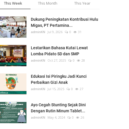
This Week
This Month
This Year
Dukung Peningkatan Kontribusi Hulu
Migas, PT Pertamina...
adminKN
Jul 9, 2026
0
31
Lestarikan Bahasa Kutai Lewat
Lomba Pidato SD dan SMP
adminKN
Oct 27, 2025
0
28
Edukasi Isi Piringku Jadi Kunci
Perbaikan Gizi Anak
adminKN
Jul 15, 2025
0
27
Ayo Cegah Stunting Sejak Dini
Dengan Rutin Minum Tablet...
adminKN
May 4, 2024
0
26