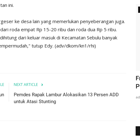
n ini.
Diskominfostaper Kutai Timur
ergeser ke desa lain yang memerlukan penyeberangan juga.
dari roda empat Rp 15-20 ribu dan roda dua Rp 5 ribu.
 dihitung dari keluar masuk di Kecamatan Sebulu banyak
mempermudah," tutup Edy. (adv/dkom/kn1/rhi)
Pelatihan Pelatih Perbankin Kutim,
F
CLE
NEXT ARTICLE
Mahyunadi: Agar Semakin...
P
un
Pemdes Rapak Lambur Alokasikan 13 Persen ADD
adminKN
Dec 5, 2025
0
323
ad
untuk Atasi Stunting