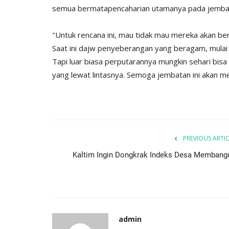
semua bermatapencaharian utamanya pada jembata
Diskominfo Kutai Kartanegara
"Untuk rencana ini, mau tidak mau mereka akan b
Saat ini dajw penyeberangan yang beragam, mulai 
Tapi luar biasa perputarannya mungkin sehari bisa
yang lewat lintasnya. Semoga jembatan ini akan 
 U-13 dan U-15:
DP3A Kukar Akan Datangi Tiga
PREVIOUS ARTI
...
Kecamatan Sosialisasikan
Pencegahan...
Kaltim Ingin Dongkrak Indeks Desa Membang
adminKN
Jul 20, 2024
0
666
admin