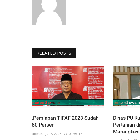
RELATED POSTS
.Persiapan TIFAF 2023 Sudah
Dinas PU K
80 Persen
Pertanian 
Marangkay
admin
Jul 6, 2023
0
1611