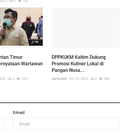
 2023
0
720
ntan Timur
DPPKUKM Kaltim Dukung
ernyataan Wartawan
Promosi Kuliner Lokal di
Pangan Nusa...
2022
0
1231
adminKN
Oct 15, 2025
0
549
Email