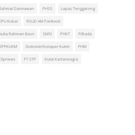
Rahmat Darmawan
PHSS
Lapas Tenggarong
KPU Kukar
RSUD AM Parikesit
Aulia Rahman Basri
SMSI
PHKT
Pilkada
DPPKUKM
Diskominfostaper Kutim
PHM
Clipnews
PT STP
Kutai Kartaneagra