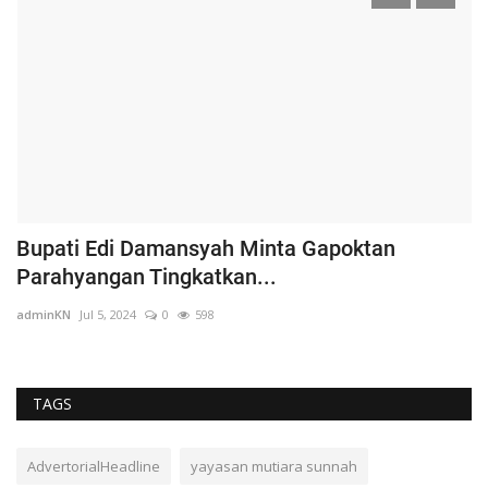
Bupati Edi Damansyah Minta Gapoktan
T
Parahyangan Tingkatkan...
T
adminKN
Jul 5, 2024
0
598
ad
TAGS
AdvertorialHeadline
yayasan mutiara sunnah