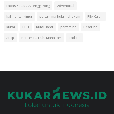
Lapas Kelas 2 A Tenggarong
Advertorial
kalimantan timur
pertamima hulu mahakam
REA Kaltim
kukar
PPTI
Kutai Barat
pertamina
Headline
Arsip
Pertamina Hulu Mahakam
eadline