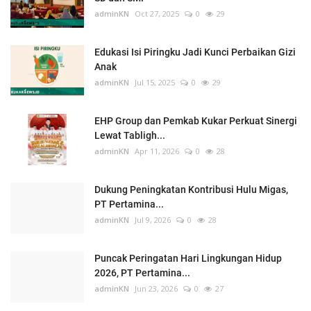
adminKN
Oct 27, 2025
0
29
Edukasi Isi Piringku Jadi Kunci Perbaikan Gizi
Anak
adminKN
Jul 15, 2025
0
29
EHP Group dan Pemkab Kukar Perkuat Sinergi
Lewat Tabligh...
adminKN
Apr 11, 2026
0
28
Dukung Peningkatan Kontribusi Hulu Migas,
PT Pertamina...
adminKN
Jul 9, 2026
0
28
Puncak Peringatan Hari Lingkungan Hidup
2026, PT Pertamina...
adminKN
Jun 23, 2026
0
27