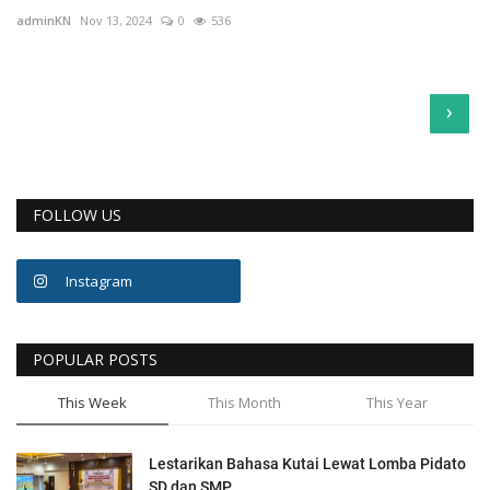
adminKN
Nov 13, 2024
0
536
›
FOLLOW US
Instagram
POPULAR POSTS
This Week
This Month
This Year
Lestarikan Bahasa Kutai Lewat Lomba Pidato
SD dan SMP