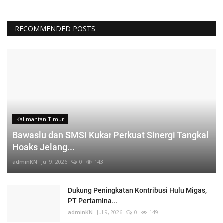
RECOMMENDED POSTS
Kalimantan Timur
Bawaslu dan SMSI Kukar Perkuat Sinergi Tangkal
Hoaks Jelang...
adminKN
Jul 9, 2026
0
143
Dukung Peningkatan Kontribusi Hulu Migas,
PT Pertamina...
adminKN
Jul 9, 2026
0
149