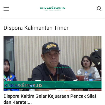
Dispora Kalimantan Timur
Home
Berita
Tentang kukarnews.id
Pedoman Pemberitaan Ramah Anak
Pemberitaan Media Siber
Susunan Redaksi
Ragam
Dispora Kaltim Gelar Kejuaraan Pencak Silat
Advertorial
dan Karate:...