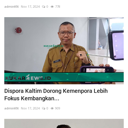
Gallery
adminKN
Nov 17, 2024
0
778
Dispora Kaltim Dorong Kemenpora Lebih
Fokus Kembangkan...
adminKN
Nov 17, 2024
0
909