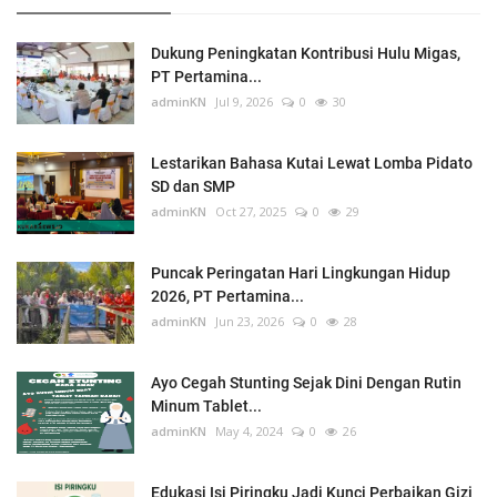
Dukung Peningkatan Kontribusi Hulu Migas,
PT Pertamina...
adminKN
Jul 9, 2026
0
30
Lestarikan Bahasa Kutai Lewat Lomba Pidato
SD dan SMP
adminKN
Oct 27, 2025
0
29
Puncak Peringatan Hari Lingkungan Hidup
2026, PT Pertamina...
adminKN
Jun 23, 2026
0
28
Ayo Cegah Stunting Sejak Dini Dengan Rutin
Minum Tablet...
adminKN
May 4, 2024
0
26
Edukasi Isi Piringku Jadi Kunci Perbaikan Gizi