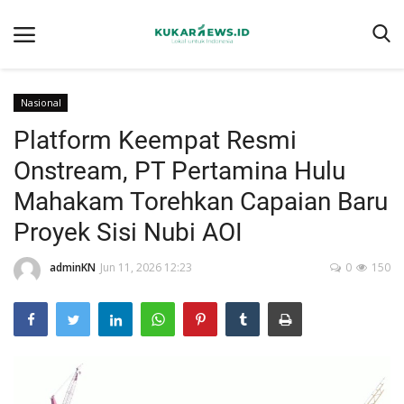
Nasional
Platform Keempat Resmi
Home
Onstream, PT Pertamina Hulu
Berita
Mahakam Torehkan Capaian Baru
Tentang kukarnews.id
Proyek Sisi Nubi AOI
Pedoman Pemberitaan Ramah Anak
adminKN
Jun 11, 2026 12:23
0
150
Pemberitaan Media Siber
Susunan Redaksi
Ragam
Advertorial