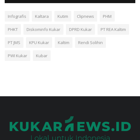
Infografis
Kaltara
Kutim
Clipnews
PHM
PHKT
Diskominfo Kukar
DPRD Kukar
PT REA Kaltim
PT JMS
KPU Kukar
Kaltim
Rendi Solihin
PWI Kukar
Kubar