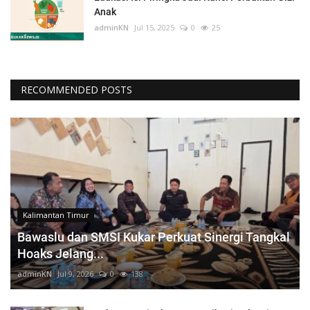
Anak
adminKN
Jul 15, 2025
0
25
RECOMMENDED POSTS
Kalimantan Timur
Bawaslu dan SMSI Kukar Perkuat Sinergi Tangkal
Hoaks Jelang...
adminKN
Jul 9, 2026
0
138