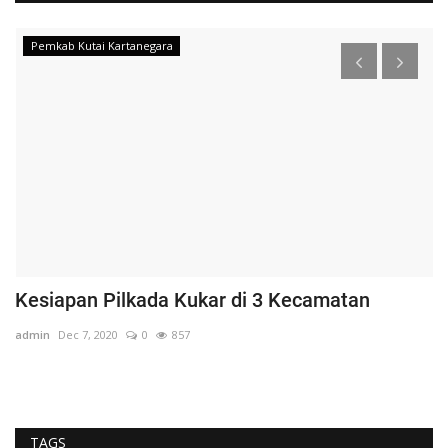
Pemkab Kutai Kartanegara
Kesiapan Pilkada Kukar di 3 Kecamatan
W
d
admin
Dec 7, 2020
0
857
ad
TAGS