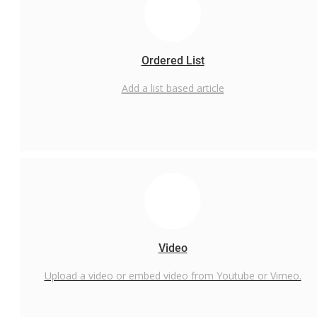
Gallery
Ordered List
Add a list based article
Video
Upload a video or embed video from Youtube or Vimeo.