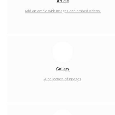
Article
All
Add an article with images and embed videos.
Advertorial
All
Pemkab Kutai Kartanegara
Diskominfo Kutai Kartanegara
Disdikbud Kutai Kartanegara
Dinas Pekerjaan Umum Kutai Kartanegara
DPRD Kalimantan Timur
Gallery
DPRD Kutai Kartanegara
A collection of images
DPRD Kutai Timur
KPU Kutai Kartanegara
Diskominfostaper Kutai Timur
Dispora Kalimantan Timur