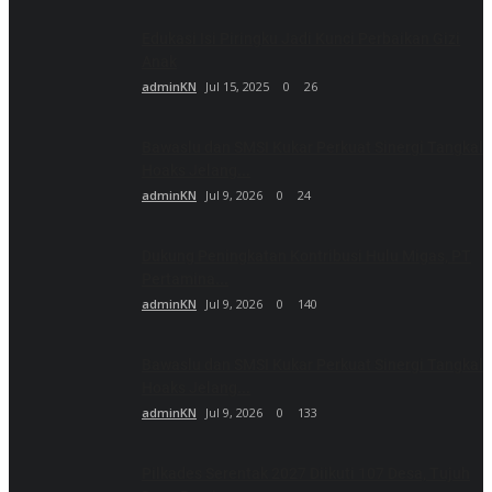
Edukasi Isi Piringku Jadi Kunci Perbaikan Gizi
Anak
adminKN
Jul 15, 2025
0
26
Bawaslu dan SMSI Kukar Perkuat Sinergi Tangkal
Hoaks Jelang...
adminKN
Jul 9, 2026
0
24
Dukung Peningkatan Kontribusi Hulu Migas, PT
Pertamina...
adminKN
Jul 9, 2026
0
140
Bawaslu dan SMSI Kukar Perkuat Sinergi Tangkal
Hoaks Jelang...
adminKN
Jul 9, 2026
0
133
Pilkades Serentak 2027 Diikuti 107 Desa, Tujuh