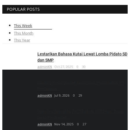
POPULAR POSTS
This Week
This Month
This Year
Lestarikan Bahasa Kutai Lewat Lomba Pidato SD
dan SMP
adminKN
Oct 27, 2025
0
30
Dukung Peningkatan Kontribusi Hulu Migas, PT
Pertamina...
adminKN
Jul 9, 2026
0
29
Pilkades Serentak 2027 Diikuti 107 Desa, Tujuh
Desa Persiapan...
adminKN
Nov 14, 2025
0
27