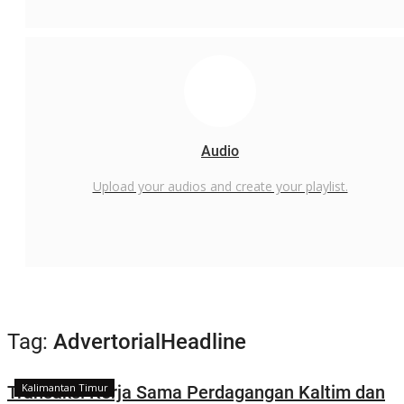
Audio
Upload your audios and create your playlist.
Tag:
AdvertorialHeadline
Kalimantan Timur
Transaksi Kerja Sama Perdagangan Kaltim dan