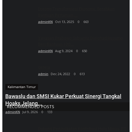
Dorong Transformasi Ekonomi: Serahkan
Bantuan Pertanian,...
adminKN
Oct 13, 2025
0
663
Yayasan Prabowo Subianto Djojohadikusumo
Beri Bantuan 100...
adminKN
Aug 9, 2024
0
650
gereja
admin
Dec 24, 2022
0
613
Kalimantan Timur
Bawaslu dan SMSI Kukar Perkuat Sinergi Tangkal
Hoaks Jelang...
RECOMMENDED POSTS
adminKN
Jul 9, 2026
0
133
Dukung Peningkatan Kontribusi Hulu Migas, PT