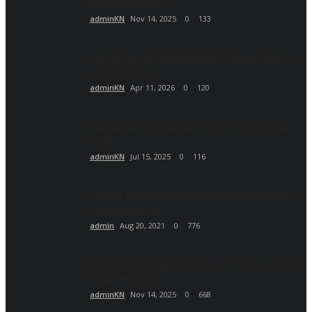
Desa Persiapan...
adminKN
Nov 14, 2025
0
133
EHP Group dan Pemkab Kukar Perkuat Sinergi
Lewat Tabligh...
adminKN
Apr 11, 2026
0
120
Edukasi Isi Piringku Jadi Kunci Perbaikan Gizi
Anak
adminKN
Jul 15, 2025
0
116
Perahu Tradisonal Asal Kota Bangun Diminati
Kabupaten Luar
admin
Aug 20, 2021
0
776
Pilkades Serentak 2027 Diikuti 107 Desa, Tujuh
Desa Persiapan...
adminKN
Nov 14, 2025
0
668