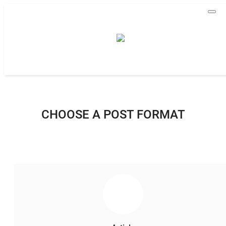
Home
Berita
All
Kalimantan Timur
CHOOSE A POST FORMAT
Nasional
Kesehatan
Unik
Tentang kukarnews.id
Pedoman Pemberitaan Ramah Anak
Pemberitaan Media Siber
Susunan Redaksi
Ragam