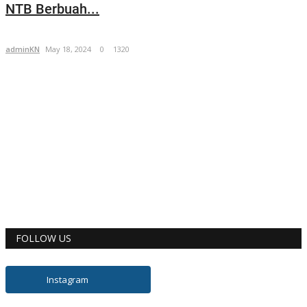
NTB Berbuah...
adminKN
May 18, 2024
0
1320
FOLLOW US
Instagram