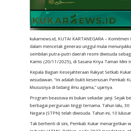
kukarnews.id, KUTAI KARTANEGARA – Komitmen P
dalam mencetak generasi unggul mulai menunjukka
sembilan putra-putri daerah resmi diwisuda sebaga
Kamis (20/11/2025), di Sasana Kriya Taman Mini I
Kepala Bagian Kesejahteraan Rakyat Setkab Kukar
wisudawan. “Ini adalah bukti keseriusan Pemkab
khususnya di bidang ilmu agama,” ujarnya.
Program beasiswa ini bukan sekadar janji. Sejak be
berbagai perguruan tinggi ternama. Tahun lalu, 30 
Negara (STPN) telah diwisuda. Tahun ini, 10 lulu
Tak berhenti di sini, Pemkab Kukar menargetkan 
Industri (ATMI). Bahkan, pada 2027 mendatang, gil