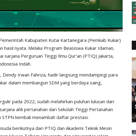
emerintah Kabupaten Kutai Kartanegara (Pemkab Kukar)
n hasil nyata. Melalui Program Beasiswa Kukar Idaman,
i sarjana Perguruan Tinggi Ilmu Qur’an (PTIQ) Jakarta,
ndonesia Indah.
, Dendy Irwan Fahriza, hadir langsung mendampingi para
 Kukar dalam membangun SDM yang berdaya saing,
rgulir pada 2022, sudah melahirkan puluhan lulusan dari
sarjana ahli pertanahan dari Sekolah Tinggi Pertanahan
san STPN kembali menambah daftar prestasi.
wisuda berikutnya dari PTIQ dan Akademi Teknik Mesin
iran lulusan Telkom University dan Universitas Islam