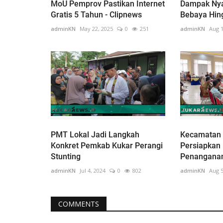
MoU Pemprov Pastikan Internet
Dampak Nya
Gratis 5 Tahun - Clipnews
Bebaya Hin
adminKN
May 22, 2025
0
251
adminKN
Aug 1
PMT Lokal Jadi Langkah
Kecamatan 
Konkret Pemkab Kukar Perangi
Persiapkan
Stunting
Penanganan 
adminKN
Jul 4, 2024
0
802
adminKN
Aug 5
COMMENTS