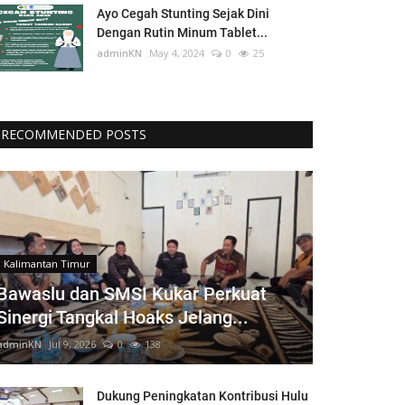
Ayo Cegah Stunting Sejak Dini
Dengan Rutin Minum Tablet...
adminKN
May 4, 2024
0
25
RECOMMENDED POSTS
Kalimantan Timur
Bawaslu dan SMSI Kukar Perkuat
Sinergi Tangkal Hoaks Jelang...
adminKN
Jul 9, 2026
0
138
Dukung Peningkatan Kontribusi Hulu