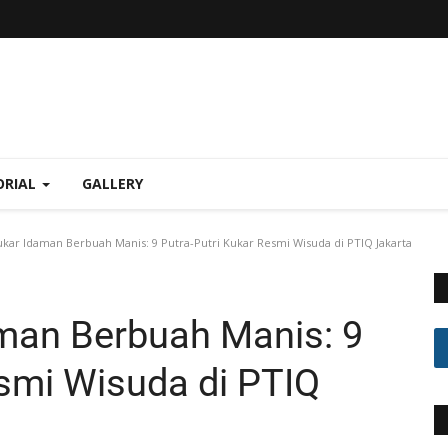
ORIAL
GALLERY
kar Idaman Berbuah Manis: 9 Putra-Putri Kukar Resmi Wisuda di PTIQ Jakarta
man Berbuah Manis: 9
esmi Wisuda di PTIQ