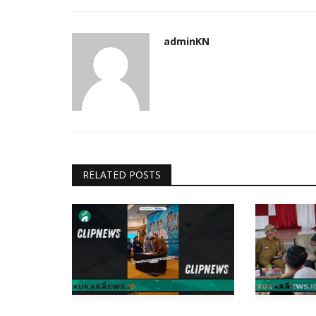
Unik
adminKN
RELATED POSTS
sia Gelar Fun Rally
Pengembangan Penyelenggara
Pemerintahan Berbasis Elektroni
admin
Dec 1, 2020
0
1014