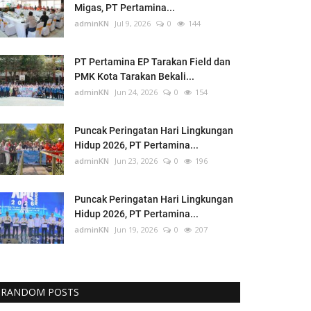
Migas, PT Pertamina...
adminKN
Jul 9, 2026
0
144
PT Pertamina EP Tarakan Field dan
PMK Kota Tarakan Bekali...
adminKN
Jun 24, 2026
0
154
Puncak Peringatan Hari Lingkungan
Hidup 2026, PT Pertamina...
adminKN
Jun 23, 2026
0
196
Puncak Peringatan Hari Lingkungan
Hidup 2026, PT Pertamina...
adminKN
Jun 19, 2026
0
207
RANDOM POSTS