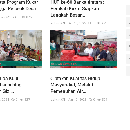
ta Program Kukar
HUT ke-60 Bankaltimtara:
gga Pelosok Desa
Pemkab Kukar Siapkan
Langkah Besar...
6, 2024
0
875
adminKN
Oct 15, 2025
0
251
Loa Kulu
Ciptakan Kualitas Hidup
 Launching
Masyarakat, Melalui
Gizi...
Pemenuhan Air...
, 2024
0
837
adminKN
Mar 10, 2025
0
309