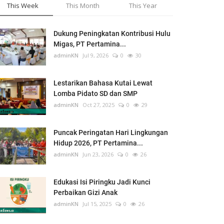
This Week
This Month
This Year
Dukung Peningkatan Kontribusi Hulu
Migas, PT Pertamina...
adminKN
Jul 9, 2026
0
30
Lestarikan Bahasa Kutai Lewat
Lomba Pidato SD dan SMP
adminKN
Oct 27, 2025
0
29
Puncak Peringatan Hari Lingkungan
Hidup 2026, PT Pertamina...
adminKN
Jun 23, 2026
0
26
Edukasi Isi Piringku Jadi Kunci
Perbaikan Gizi Anak
adminKN
Jul 15, 2025
0
26