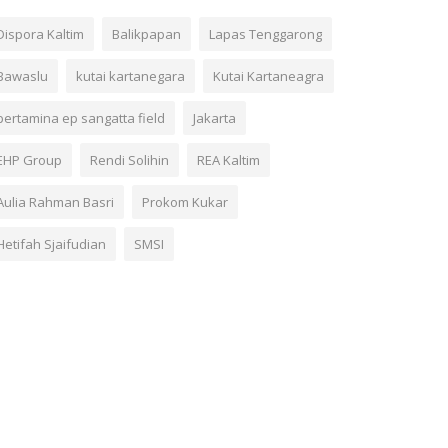
Dispora Kaltim
Balikpapan
Lapas Tenggarong
Bawaslu
kutai kartanegara
Kutai Kartaneagra
pertamina ep sangatta field
Jakarta
EHP Group
Rendi Solihin
REA Kaltim
Aulia Rahman Basri
Prokom Kukar
Hetifah Sjaifudian
SMSI