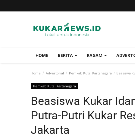
HOME
BERITA
RAGAM
ADVERT
Home
Advertorial
Pemkab Kutai Kartanegara
Beasiswa Ku
Pemkab Kutai Kartanegara
Beasiswa Kukar Ida
Putra-Putri Kukar R
Jakarta