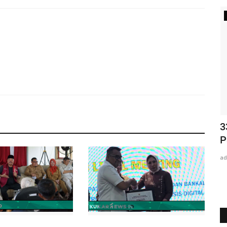
Nasional
an
Tingkatkan Keandalan Fasilitas Hulu
3
k...
Migas, Produksi Lapangan...
P
adminKN
May 7, 2026
0
308
ad