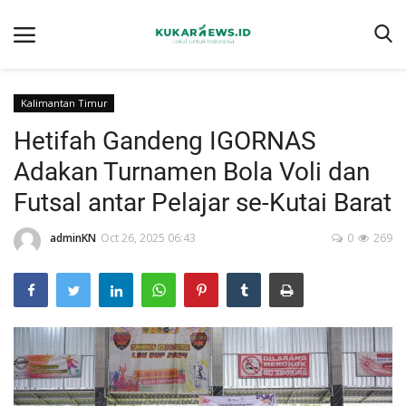
Kalimantan Timur
Hetifah Gandeng IGORNAS
Home
Adakan Turnamen Bola Voli dan
Berita
Futsal antar Pelajar se-Kutai Barat
Tentang kukarnews.id
adminKN
Oct 26, 2025 06:43
0
269
Pedoman Pemberitaan Ramah Anak
Pemberitaan Media Siber
Susunan Redaksi
Ragam
Advertorial