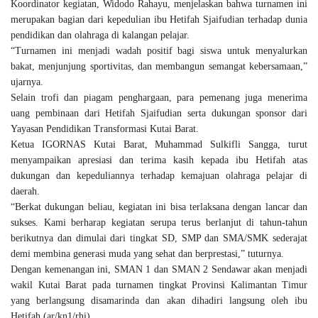
Koordinator kegiatan, Widodo Rahayu, menjelaskan bahwa turnamen ini
merupakan bagian dari kepedulian ibu Hetifah Sjaifudian terhadap dunia
pendidikan dan olahraga di kalangan pelajar.
“Turnamen ini menjadi wadah positif bagi siswa untuk menyalurkan
bakat, menjunjung sportivitas, dan membangun semangat kebersamaan,”
ujarnya.
Selain trofi dan piagam penghargaan, para pemenang juga menerima
uang pembinaan dari Hetifah Sjaifudian serta dukungan sponsor dari
Yayasan Pendidikan Transformasi Kutai Barat.
Ketua IGORNAS Kutai Barat, Muhammad Sulkifli Sangga, turut
menyampaikan apresiasi dan terima kasih kepada ibu Hetifah atas
dukungan dan kepeduliannya terhadap kemajuan olahraga pelajar di
daerah.
“Berkat dukungan beliau, kegiatan ini bisa terlaksana dengan lancar dan
sukses. Kami berharap kegiatan serupa terus berlanjut di tahun-tahun
berikutnya dan dimulai dari tingkat SD, SMP dan SMA/SMK sederajat
demi membina generasi muda yang sehat dan berprestasi,” tuturnya.
Dengan kemenangan ini, SMAN 1 dan SMAN 2 Sendawar akan menjadi
wakil Kutai Barat pada turnamen tingkat Provinsi Kalimantan Timur
yang berlangsung disamarinda dan akan dihadiri langsung oleh ibu
Hetifah.(ar/kn1/rhi)