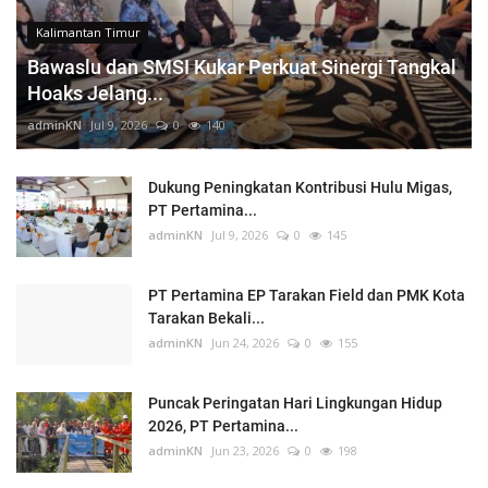
Kalimantan Timur
Bawaslu dan SMSI Kukar Perkuat Sinergi Tangkal
Hoaks Jelang...
adminKN
Jul 9, 2026
0
140
Dukung Peningkatan Kontribusi Hulu Migas,
PT Pertamina...
adminKN
Jul 9, 2026
0
145
PT Pertamina EP Tarakan Field dan PMK Kota
Tarakan Bekali...
adminKN
Jun 24, 2026
0
155
Puncak Peringatan Hari Lingkungan Hidup
2026, PT Pertamina...
adminKN
Jun 23, 2026
0
198