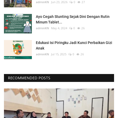
adminKN
Jun 23, 2026
0
27
Ayo Cegah Stunting Sejak Dini Dengan Rutin
Minum Tablet...
adminKN
May 4, 2024
0
26
Edukasi Isi Piringku Jadi Kunci Perbaikan Gizi
Anak
adminKN
Jul 15, 2025
0
26
RECOMMENDED POSTS