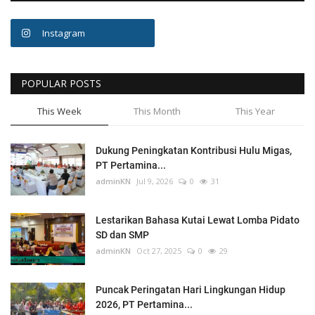
Instagram
POPULAR POSTS
This Week
This Month
This Year
Dukung Peningkatan Kontribusi Hulu Migas,
PT Pertamina...
adminKN
Jul 9, 2026
0
31
Lestarikan Bahasa Kutai Lewat Lomba Pidato
SD dan SMP
adminKN
Oct 27, 2025
0
29
Puncak Peringatan Hari Lingkungan Hidup
2026, PT Pertamina...