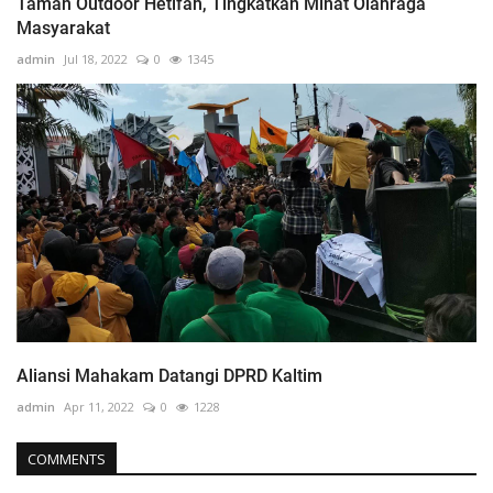
Taman Outdoor Hetifah, Tingkatkan Minat Olahraga
Masyarakat
admin
Jul 18, 2022
0
1345
Aliansi Mahakam Datangi DPRD Kaltim
admin
Apr 11, 2022
0
1228
COMMENTS