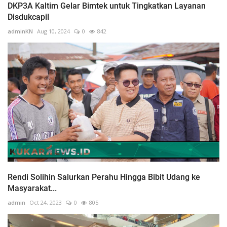
DKP3A Kaltim Gelar Bimtek untuk Tingkatkan Layanan
Disdukcapil
adminKN
Aug 10, 2024
0
842
Rendi Solihin Salurkan Perahu Hingga Bibit Udang ke
Masyarakat...
admin
Oct 24, 2023
0
805