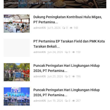
adminKN
Jul 9, 2026
0
138
Dukung Peningkatan Kontribusi Hulu Migas,
PT Pertamina...
adminKN
Jul 9, 2026
0
143
PT Pertamina EP Tarakan Field dan PMK Kota
Tarakan Bekali...
adminKN
Jun 24, 2026
0
153
Puncak Peringatan Hari Lingkungan Hidup
2026, PT Pertamina...
adminKN
Jun 23, 2026
0
196
Puncak Peringatan Hari Lingkungan Hidup
2026, PT Pertamina...
adminKN
Jun 19, 2026
0
207