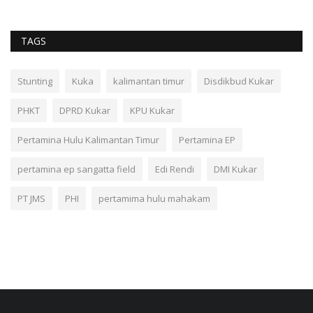
TAGS
Stunting
Kuka
kalimantan timur
Disdikbud Kukar
PHKT
DPRD Kukar
KPU Kukar
Pertamina Hulu Kalimantan Timur
Pertamina EP
pertamina ep sangatta field
Edi Rendi
DMI Kukar
PT JMS
PHI
pertamima hulu mahakam