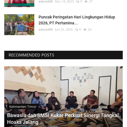
adminKN
Nov 14, 2025
0
27
Puncak Peringatan Hari Lingkungan Hidup
2026, PT Pertamina...
adminKN
Jun 23, 2026
0
26
RECOMMENDED POSTS
Kalimantan Timur
Bawaslu dan SMSI Kukar Perkuat Sinergi Tangkal
Hoaks Jelang...