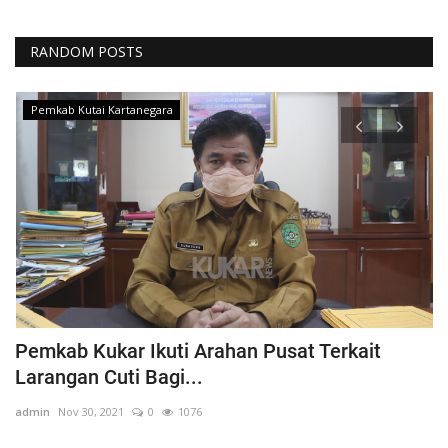
RANDOM POSTS
Pemkab Kutai Kartanegara
Pemkab Kukar Ikuti Arahan Pusat Terkait
P
Larangan Cuti Bagi...
2
admin
Nov 30, 2021
0
1076
ad