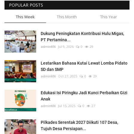
POPULAR POSTS
This Week
This Month
This Year
Dukung Peningkatan Kontribusi Hulu Migas,
PT Pertamina...
adminKN
Jul 9, 2026
0
29
Lestarikan Bahasa Kutai Lewat Lomba Pidato
SD dan SMP
adminKN
Oct 27, 2025
0
29
Edukasi Isi Piringku Jadi Kunci Perbaikan Gizi
Anak
adminKN
Jul 15, 2025
0
27
Pilkades Serentak 2027 Diikuti 107 Desa,
Tujuh Desa Persiapan...