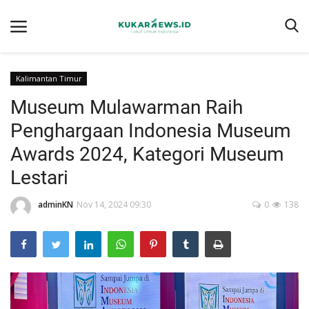
Kalimantan Timur
Museum Mulawarman Raih
Home
Penghargaan Indonesia Museum
Berita
Awards 2024, Kategori Museum
Tentang kukarnews.id
Lestari
Pedoman Pemberitaan Ramah Anak
adminKN
Nov 14, 2024 09:30
0
138
Pemberitaan Media Siber
Susunan Redaksi
Ragam
Advertorial